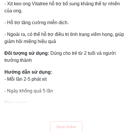
- Xịt keo ong Vitatree hỗ trợ bổ sung kháng thể tự nhiên
của ong.
- Hỗ trợ tăng cường miễn dịch.
- Ngoài ra, có thể hỗ trợ điều trị tình trạng viêm họng, giúp
giảm hôi miệng hiệu quả
Đối tượng sử dụng:
Dùng cho trẻ từ 2 tuổi và người
trưởng thành
Hướng dẫn sử dụng:
- Mỗi lần 2-5 phát xịt
- Ngày không quá 5 lần
Bảo quản:
- Bảo quản nơi khô ráo thoáng mát, tránh ánh nắng trực
tiếp.
Xem thêm