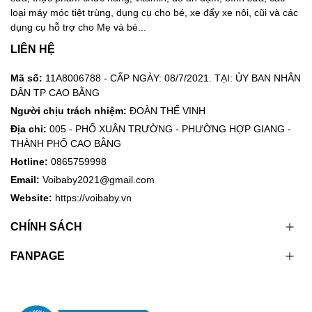
loại máy móc tiệt trùng, dụng cụ cho bé, xe đẩy xe nôi, cũi và các
dụng cụ hỗ trợ cho Mẹ và bé...
LIÊN HỆ
Mã số:
11A8006788 - CẤP NGÀY: 08/7/2021. TẠI: ỦY BAN NHÂN
DÂN TP CAO BẰNG
Người chịu trách nhiệm:
ĐOÀN THẾ VINH
Địa chỉ:
005 - PHỐ XUÂN TRƯỜNG - PHƯỜNG HỢP GIANG -
THÀNH PHỐ CAO BẰNG
Hotline:
0865759998
Email:
Voibaby2021@gmail.com
Website:
https://voibaby.vn
CHÍNH SÁCH
FANPAGE