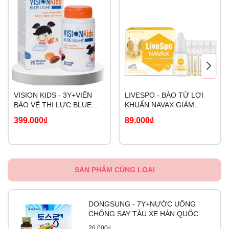
VISION KIDS - 3Y+VIÊN
LIVESPO - BÀO TỬ LỢI
BẢO VỆ THỊ LỰC BLUE
KHUẨN NAVAX GIẢM
LIGHT
NGUY CƠ VIÊM ĐƯỜNG
399.000₫
89.000₫
HÔ HẤP
SẢN PHẨM CÙNG LOẠI
DONGSUNG - 7Y+NƯỚC UỐNG
CHỐNG SAY TÀU XE HÀN QUỐC
26.000₫