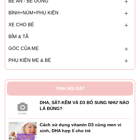
BÉ ĂN - BÉ UỐNG
BÌNH+NÚM+PHỤ KIỆN
XE CHO BÉ
BỈM & TÃ
GÓC CỦA MẸ
PHỤ KIỆN MẸ & BÉ
TINH NỔI BẬT
DHA, SẮT-KẼM VÀ D3 BỔ SUNG NHƯ NÀO
LÀ ĐÚNG?
Cách sử dụng vitamin D3 cùng men vi
sinh, DHA hợp lí cho trẻ