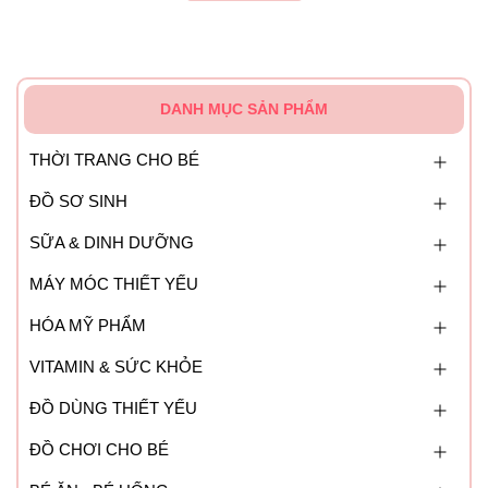
- Tránh xa tầm tay trẻ nhỏ.
DANH MỤC SẢN PHẨM
THỜI TRANG CHO BÉ
ĐỒ SƠ SINH
SỮA & DINH DƯỠNG
MÁY MÓC THIẾT YẾU
HÓA MỸ PHẨM
VITAMIN & SỨC KHỎE
ĐỒ DÙNG THIẾT YẾU
ĐỒ CHƠI CHO BÉ