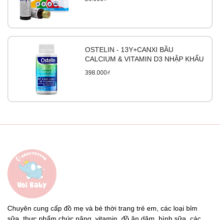
OSTELIN - 13Y+CANXI BẦU
CALCIUM & VITAMIN D3 NHẬP KHẨU
398.000₫
Chuyên cung cấp đồ mẹ và bé thời trang trẻ em, các loại bỉm
sữa, thực phẩm chức năng, vitamin, đồ ăn dặm, bình sữa, các