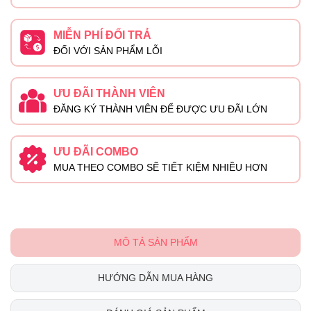
MIỄN PHÍ ĐỔI TRẢ
ĐỐI VỚI SẢN PHẨM LỖI
ƯU ĐÃI THÀNH VIÊN
ĐĂNG KÝ THÀNH VIÊN ĐỂ ĐƯỢC ƯU ĐÃI LỚN
ƯU ĐÃI COMBO
MUA THEO COMBO SẼ TIẾT KIỆM NHIỀU HƠN
MÔ TẢ SẢN PHẨM
HƯỚNG DẪN MUA HÀNG