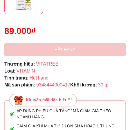
89.000₫
HẾT HÀNG
Thương hiệu:
VITATREE
Loại:
VITAMIN
Tình trạng:
Hết hàng
Mã sản phẩm:
9348444000417
Khối lượng:
30 g
Khuyến mãi đặc biệt !!!
ÁP DỤNG PHIẾU QUÀ TẶNG/ MÃ GIẢM GIÁ THEO
NGÀNH HÀNG
GIẢM GIÁ KHI MUA TỪ 2 LON SỮA HOẶC 1 THÙNG