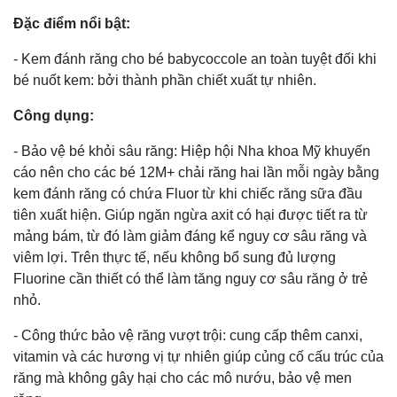
Đặc điểm nổi bật:
- Kem đánh răng cho bé babycoccole an toàn tuyệt đối khi
bé nuốt kem: bởi thành phần chiết xuất tự nhiên.
Công dụng:
- Bảo vệ bé khỏi sâu răng: Hiệp hội Nha khoa Mỹ khuyến
cáo nên cho các bé 12M+ chải răng hai lần mỗi ngày bằng
kem đánh răng có chứa Fluor từ khi chiếc răng sữa đầu
tiên xuất hiện. Giúp ngăn ngừa axit có hại được tiết ra từ
mảng bám, từ đó làm giảm đáng kể nguy cơ sâu răng và
viêm lợi. Trên thực tế, nếu không bổ sung đủ lượng
Fluorine cần thiết có thể làm tăng nguy cơ sâu răng ở trẻ
nhỏ.
- Công thức bảo vệ răng vượt trội: cung cấp thêm canxi,
vitamin và các hương vị tự nhiên giúp củng cố cấu trúc của
răng mà không gây hại cho các mô nướu, bảo vệ men