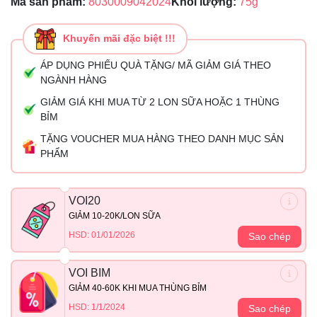
Mã sản phẩm:
8030009042024
Khối lượng:
75g
Khuyến mãi đặc biệt !!!
ÁP DỤNG PHIẾU QUÀ TẶNG/ MÃ GIẢM GIÁ THEO
NGÀNH HÀNG
GIẢM GIÁ KHI MUA TỪ 2 LON SỮA HOẶC 1 THÙNG
BỈM
TẶNG VOUCHER MUA HÀNG THEO DANH MỤC SẢN
PHẨM
VOI20
GIẢM 10-20K/LON SỮA
HSD: 01/01/2026
Sao chép
VOI BIM
GIẢM 40-60K KHI MUA THÙNG BỈM
HSD: 1/1/2024
Sao chép