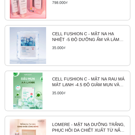
798.000₫
50ML
CELL FUSHION C - MẶT NA HẠ
NHIỆT -5 ĐỘ DƯỠNG ẨM VÀ LÀM
DỊU DA FIRST COOLING MASK
35.000₫
CELL FUSHION C - MẶT NẠ RAU MÁ
MÁT LẠNH -4.5 ĐỘ GIẢM MỤN VÀ
LÀM DỊU DA CICA COOLING MASK
35.000₫
LOMERE - MẶT NẠ DƯỠNG TRẮNG,
PHỤC HỒI DA CHIẾT XUẤT TỪ NẤM