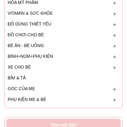
HÓA MỸ PHẨM
VITAMIN & SỨC KHỎE
ĐỒ DÙNG THIẾT YẾU
ĐỒ CHƠI CHO BÉ
BÉ ĂN - BÉ UỐNG
BÌNH+NÚM+PHỤ KIỆN
XE CHO BÉ
BỈM & TÃ
GÓC CỦA MẸ
PHỤ KIỆN MẸ & BÉ
TINH NỔI BẬT