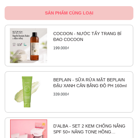
SẢN PHẨM CÙNG LOẠI
COCOON - NƯỚC TẨY TRANG BÍ
ĐAO COCOON
199.000₫
BEPLAIN - SỮA RỬA MẶT BEPLAIN
ĐẬU XANH CÂN BẰNG ĐỘ PH 160ml
339.000₫
D'ALBA - SET 2 KEM CHỐNG NẮNG
SPF 50+ NÂNG TONE HỒNG
WATERFULL TONE-UP SUNCREAM