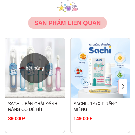
SẢN PHẨM LIÊN QUAN
hết hàng
SACHI - BÀN CHẢI ĐÁNH
SACHI - 1Y+XỊT RĂNG
RĂNG CÓ ĐẾ HÍT
MIỆNG
39.000₫
149.000₫