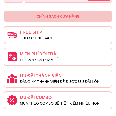
CHÍNH SÁCH CỬA HÀNG
FREE SHIP
THEO CHÍNH SÁCH
MIỄN PHÍ ĐỔI TRẢ
ĐỐI VỚI SẢN PHẨM LỖI
ƯU ĐÃI THÀNH VIÊN
ĐĂNG KÝ THÀNH VIÊN ĐỂ ĐƯỢC ƯU ĐÃI LỚN
ƯU ĐÃI COMBO
MUA THEO COMBO SẼ TIẾT KIỆM NHIỀU HƠN