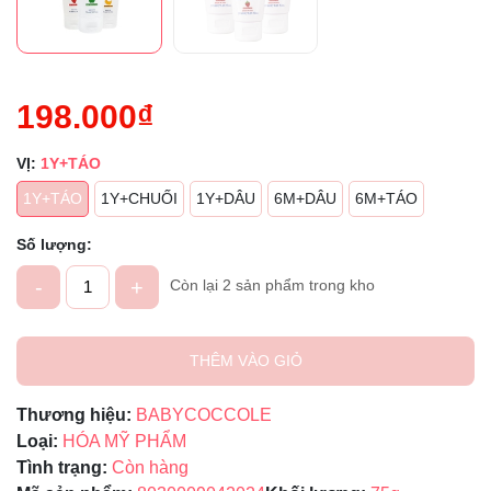
Điều kiện:
198.000₫
VỊ:
1Y+TÁO
1Y+TÁO
1Y+CHUỐI
1Y+DÂU
6M+DÂU
6M+TÁO
Số lượng:
-
+
Còn lại 2 sản phẩm trong kho
THÊM VÀO GIỎ
Thương hiệu:
BABYCOCCOLE
Loại:
HÓA MỸ PHẨM
Tình trạng:
Còn hàng