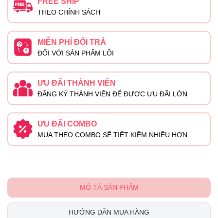
FREE SHIP
THEO CHÍNH SÁCH
MIỄN PHÍ ĐỔI TRẢ
ĐỐI VỚI SẢN PHẨM LỖI
ƯU ĐÃI THÀNH VIÊN
ĐĂNG KÝ THÀNH VIÊN ĐỂ ĐƯỢC ƯU ĐÃI LỚN
ƯU ĐÃI COMBO
MUA THEO COMBO SẼ TIẾT KIỆM NHIỀU HƠN
MÔ TẢ SẢN PHẨM
HƯỚNG DẪN MUA HÀNG