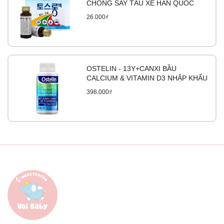
CHỐNG SAY TÀU XE HÀN QUỐC
26.000₫
OSTELIN - 13Y+CANXI BẦU
CALCIUM & VITAMIN D3 NHẬP KHẨU
398.000₫