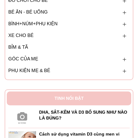
ĐỒ CHƠI CHO BÉ
BÉ ĂN - BÉ UỐNG
BÌNH+NÚM+PHỤ KIỆN
XE CHO BÉ
BỈM & TÃ
GÓC CỦA MẸ
PHỤ KIỆN MẸ & BÉ
TINH NỔI BẬT
DHA, SẮT-KẼM VÀ D3 BỔ SUNG NHƯ NÀO
LÀ ĐÚNG?
Cách sử dụng vitamin D3 cùng men vi