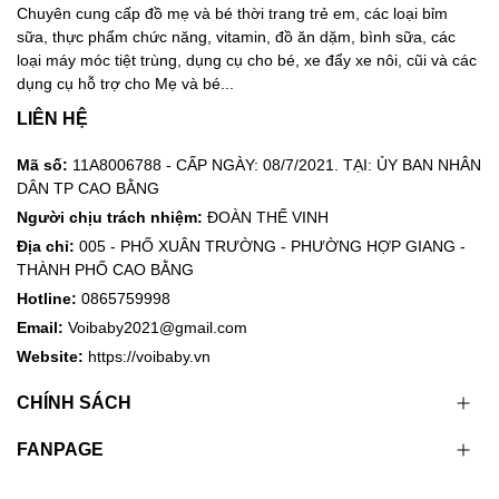
Chuyên cung cấp đồ mẹ và bé thời trang trẻ em, các loại bỉm
sữa, thực phẩm chức năng, vitamin, đồ ăn dặm, bình sữa, các
loại máy móc tiệt trùng, dụng cụ cho bé, xe đẩy xe nôi, cũi và các
dụng cụ hỗ trợ cho Mẹ và bé...
LIÊN HỆ
Mã số:
11A8006788 - CẤP NGÀY: 08/7/2021. TẠI: ỦY BAN NHÂN
DÂN TP CAO BẰNG
Người chịu trách nhiệm:
ĐOÀN THẾ VINH
Địa chỉ:
005 - PHỐ XUÂN TRƯỜNG - PHƯỜNG HỢP GIANG -
THÀNH PHỐ CAO BẰNG
Hotline:
0865759998
Email:
Voibaby2021@gmail.com
Website:
https://voibaby.vn
CHÍNH SÁCH
FANPAGE