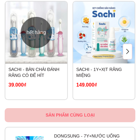
hết hàng
SACHI - BÀN CHẢI ĐÁNH
SACHI - 1Y+XỊT RĂNG
RĂNG CÓ ĐẾ HÍT
MIỆNG
39.000₫
149.000₫
SẢN PHẨM CÙNG LOẠI
DONGSUNG - 7Y+NƯỚC UỐNG