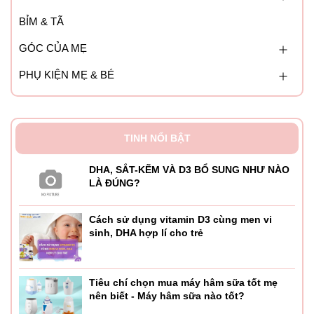
BỈM & TÃ
GÓC CỦA MẸ
PHỤ KIỆN MẸ & BÉ
TINH NỔI BẬT
DHA, SẮT-KẼM VÀ D3 BỔ SUNG NHƯ NÀO
LÀ ĐÚNG?
Cách sử dụng vitamin D3 cùng men vi
sinh, DHA hợp lí cho trẻ
Tiêu chí chọn mua máy hâm sữa tốt mẹ
nên biết - Máy hâm sữa nào tốt?