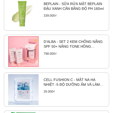
BEPLAIN - SỮA RỬA MẶT BEPLAIN
ĐẬU XANH CÂN BẰNG ĐỘ PH 160ml
339.000₫
D'ALBA - SET 2 KEM CHỐNG NẮNG
SPF 50+ NÂNG TONE HỒNG
WATERFULL TONE-UP SUNCREAM
798.000₫
50ML
CELL FUSHION C - MẶT NA HẠ
NHIỆT -5 ĐỘ DƯỠNG ẨM VÀ LÀM
DỊU DA FIRST COOLING MASK
35.000₫