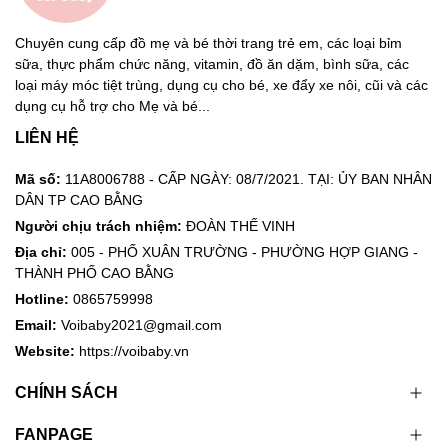
Chuyên cung cấp đồ mẹ và bé thời trang trẻ em, các loại bỉm
sữa, thực phẩm chức năng, vitamin, đồ ăn dặm, bình sữa, các
loại máy móc tiệt trùng, dụng cụ cho bé, xe đẩy xe nôi, cũi và các
dụng cụ hỗ trợ cho Mẹ và bé...
LIÊN HỆ
Mã số:
11A8006788 - CẤP NGÀY: 08/7/2021. TẠI: ỦY BAN NHÂN
DÂN TP CAO BẰNG
Người chịu trách nhiệm:
ĐOÀN THẾ VINH
Địa chỉ:
005 - PHỐ XUÂN TRƯỜNG - PHƯỜNG HỢP GIANG -
THÀNH PHỐ CAO BẰNG
Hotline:
0865759998
Email:
Voibaby2021@gmail.com
Website:
https://voibaby.vn
CHÍNH SÁCH
FANPAGE