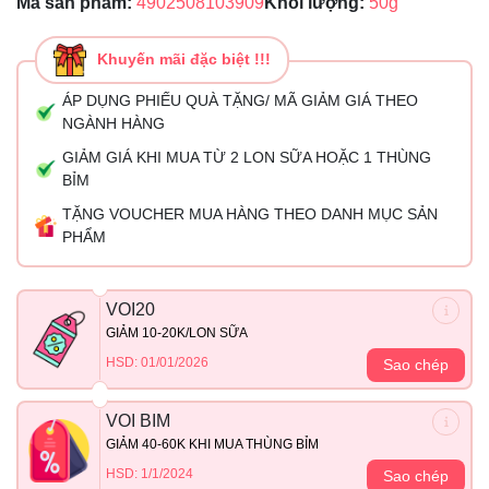
Mã sản phẩm:
4902508103909
Khối lượng:
50g
Khuyến mãi đặc biệt !!!
ÁP DỤNG PHIẾU QUÀ TẶNG/ MÃ GIẢM GIÁ THEO
NGÀNH HÀNG
GIẢM GIÁ KHI MUA TỪ 2 LON SỮA HOẶC 1 THÙNG
BỈM
TẶNG VOUCHER MUA HÀNG THEO DANH MỤC SẢN
PHẨM
VOI20
GIẢM 10-20K/LON SỮA
HSD: 01/01/2026
Sao chép
VOI BIM
GIẢM 40-60K KHI MUA THÙNG BỈM
HSD: 1/1/2024
Sao chép