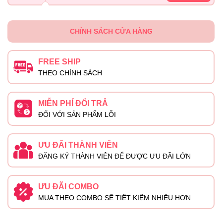
CHÍNH SÁCH CỬA HÀNG
FREE SHIP
THEO CHÍNH SÁCH
MIỄN PHÍ ĐỔI TRẢ
ĐỐI VỚI SẢN PHẨM LỖI
ƯU ĐÃI THÀNH VIÊN
ĐĂNG KÝ THÀNH VIÊN ĐỂ ĐƯỢC ƯU ĐÃI LỚN
ƯU ĐÃI COMBO
MUA THEO COMBO SẼ TIẾT KIỆM NHIỀU HƠN