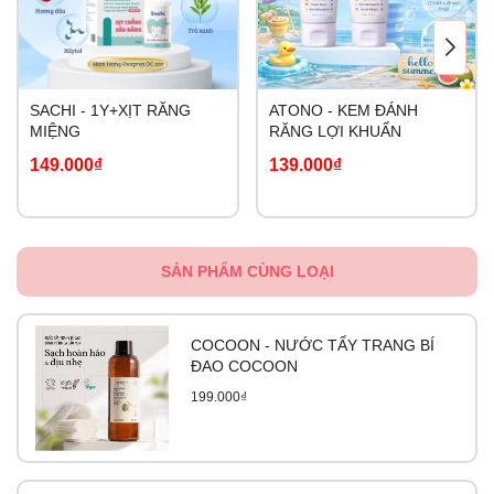
SACHI - 1Y+XỊT RĂNG
ATONO - KEM ĐÁNH
MIỆNG
RĂNG LỢI KHUẨN
149.000₫
139.000₫
SẢN PHẨM CÙNG LOẠI
COCOON - NƯỚC TẨY TRANG BÍ
ĐAO COCOON
199.000₫