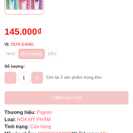
145.000₫
VỊ:
DƯA GANG
NHO
DƯA GANG
DÂU
Số lượng:
-
+
Còn lại 2 sản phẩm trong kho
THÊM VÀO GIỎ
Thương hiệu:
Pigeon
Loại:
HÓA MỸ PHẨM
Tình trạng:
Còn hàng