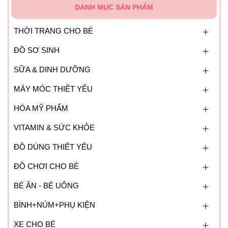
DANH MỤC SẢN PHẨM
THỜI TRANG CHO BÉ
ĐỒ SƠ SINH
SỮA & DINH DƯỠNG
MÁY MÓC THIẾT YẾU
HÓA MỸ PHẨM
VITAMIN & SỨC KHỎE
ĐỒ DÙNG THIẾT YẾU
ĐỒ CHƠI CHO BÉ
BÉ ĂN - BÉ UỐNG
BÌNH+NÚM+PHỤ KIỆN
XE CHO BÉ