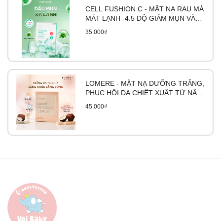
CELL FUSHION C - MẶT NẠ RAU MÁ
MÁT LẠNH -4.5 ĐỘ GIẢM MỤN VÀ
LÀM DỊU DA CICA COOLING MASK
35.000₫
LOMERE - MẶT NẠ DƯỠNG TRẮNG,
PHỤC HỒI DA CHIẾT XUẤT TỪ NẤM
TRUFFLE
45.000₫