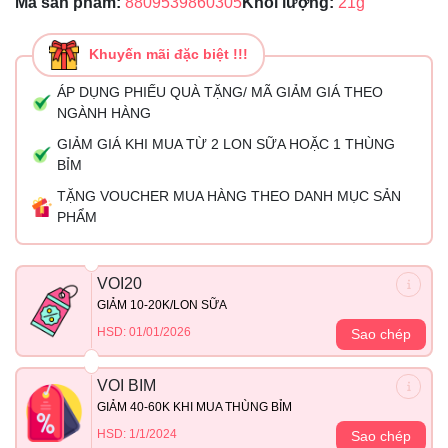
Mã sản phẩm:
8809539860305
Khối lượng:
21g
Khuyến mãi đặc biệt !!!
ÁP DỤNG PHIẾU QUÀ TẶNG/ MÃ GIẢM GIÁ THEO
NGÀNH HÀNG
GIẢM GIÁ KHI MUA TỪ 2 LON SỮA HOẶC 1 THÙNG
BỈM
TẶNG VOUCHER MUA HÀNG THEO DANH MỤC SẢN
PHẨM
VOI20
GIẢM 10-20K/LON SỮA
HSD: 01/01/2026
Sao chép
VOI BIM
GIẢM 40-60K KHI MUA THÙNG BỈM
HSD: 1/1/2024
Sao chép