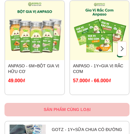
ANPASO - 6M+BỘT GIA VỊ
ANPASO - 1Y+GIA VỊ RẮC
HỮU CƠ
CƠM
49.000₫
57.000₫
-
66.000₫
SẢN PHẨM CÙNG LOẠI
GOTZ - 1Y+SỮA CHUA CÓ ĐƯỜNG