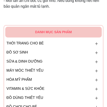
- Mỗi lần ăn chỉ bóc 01 gói nhỏ. Nếu dùng không hết nên
bảo quản ngăn mát tủ lạnh.
DANH MỤC SẢN PHẨM
THỜI TRANG CHO BÉ
ĐỒ SƠ SINH
SỮA & DINH DƯỠNG
MÁY MÓC THIẾT YẾU
HÓA MỸ PHẨM
VITAMIN & SỨC KHỎE
ĐỒ DÙNG THIẾT YẾU
ĐỒ CHƠI CHO BÉ