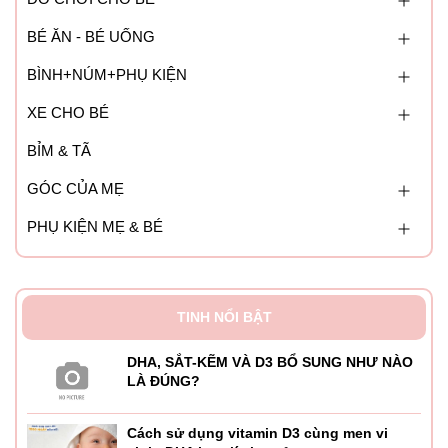
BÉ ĂN - BÉ UỐNG
BÌNH+NÚM+PHỤ KIỆN
XE CHO BÉ
BỈM & TÃ
GÓC CỦA MẸ
PHỤ KIỆN MẸ & BÉ
TINH NỔI BẬT
DHA, SẮT-KẼM VÀ D3 BỔ SUNG NHƯ NÀO
LÀ ĐÚNG?
Cách sử dụng vitamin D3 cùng men vi