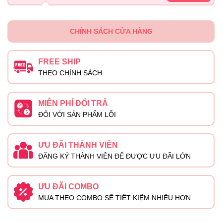
CHÍNH SÁCH CỬA HÀNG
FREE SHIP
THEO CHÍNH SÁCH
MIỄN PHÍ ĐỔI TRẢ
ĐỐI VỚI SẢN PHẨM LỖI
ƯU ĐÃI THÀNH VIÊN
ĐĂNG KÝ THÀNH VIÊN ĐỂ ĐƯỢC ƯU ĐÃI LỚN
ƯU ĐÃI COMBO
MUA THEO COMBO SẼ TIẾT KIỆM NHIỀU HƠN