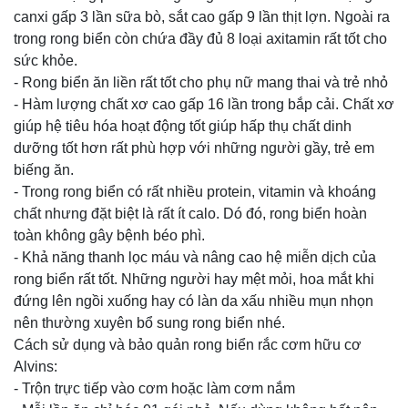
canxi gấp 3 lần sữa bò, sắt cao gấp 9 lần thịt lợn. Ngoài ra
trong rong biển còn chứa đầy đủ 8 loại axitamin rất tốt cho
sức khỏe.
- Rong biển ăn liền rất tốt cho phụ nữ mang thai và trẻ nhỏ
- Hàm lượng chất xơ cao gấp 16 lần trong bắp cải. Chất xơ
giúp hệ tiêu hóa hoạt động tốt giúp hấp thụ chất dinh
dưỡng tốt hơn rất phù hợp với những người gầy, trẻ em
biếng ăn.
- Trong rong biển có rất nhiều protein, vitamin và khoáng
chất nhưng đặt biệt là rất ít calo. Dó đó, rong biển hoàn
toàn không gây bệnh béo phì.
- Khả năng thanh lọc máu và nâng cao hệ miễn dịch của
rong biển rất tốt. Những người hay mệt mỏi, hoa mắt khi
đứng lên ngồi xuống hay có làn da xấu nhiều mụn nhọn
nên thường xuyên bổ sung rong biển nhé.
Cách sử dụng và bảo quản rong biển rắc cơm hữu cơ
Alvins:
- Trộn trực tiếp vào cơm hoặc làm cơm nắm