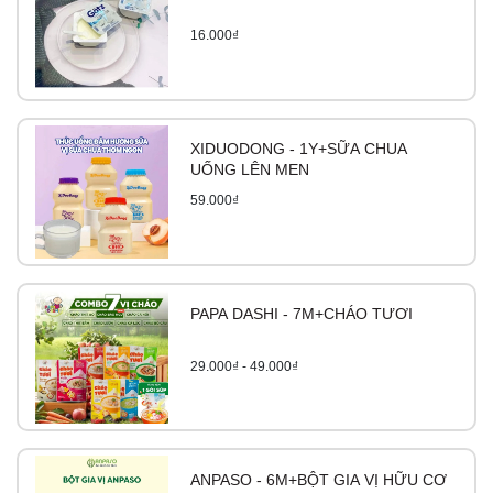
16.000₫
XIDUODONG - 1Y+SỮA CHUA
UỐNG LÊN MEN
59.000₫
PAPA DASHI - 7M+CHÁO TƯƠI
29.000₫ - 49.000₫
ANPASO - 6M+BỘT GIA VỊ HỮU CƠ