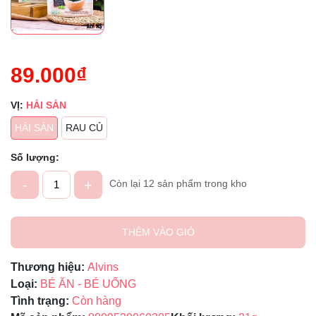
89.000₫
VỊ:
HẢI SẢN
HẢI SẢN
RAU CỦ
Số lượng:
-
+
Còn lại 12 sản phẩm trong kho
THÊM VÀO GIỎ
Thương hiệu:
Alvins
Loại:
BÉ ĂN - BÉ UỐNG
Tình trạng:
Còn hàng