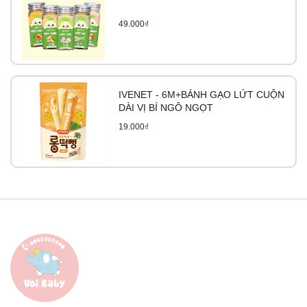
49.000₫
IVENET - 6M+BÁNH GẠO LỨT CUỘN
DÀI VỊ BÍ NGÔ NGỌT
19.000₫