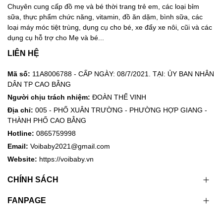
Chuyên cung cấp đồ mẹ và bé thời trang trẻ em, các loại bỉm
sữa, thực phẩm chức năng, vitamin, đồ ăn dặm, bình sữa, các
loại máy móc tiệt trùng, dụng cụ cho bé, xe đẩy xe nôi, cũi và các
dụng cụ hỗ trợ cho Mẹ và bé...
LIÊN HỆ
Mã số:
11A8006788 - CẤP NGÀY: 08/7/2021. TẠI: ỦY BAN NHÂN
DÂN TP CAO BẰNG
Người chịu trách nhiệm:
ĐOÀN THẾ VINH
Địa chỉ:
005 - PHỐ XUÂN TRƯỜNG - PHƯỜNG HỢP GIANG -
THÀNH PHỐ CAO BẰNG
Hotline:
0865759998
Email:
Voibaby2021@gmail.com
Website:
https://voibaby.vn
CHÍNH SÁCH
FANPAGE