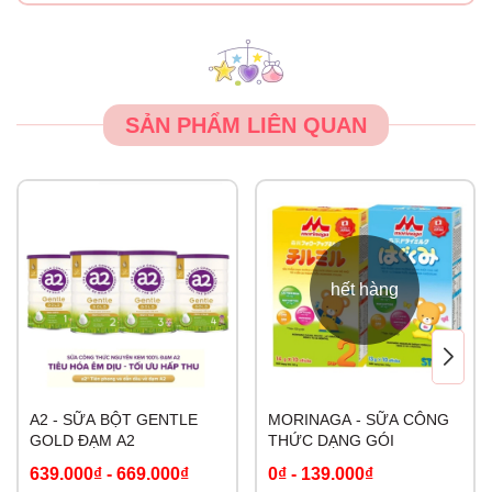
SẢN PHẨM LIÊN QUAN
hết hàng
A2 - SỮA BỘT GENTLE
MORINAGA - SỮA CÔNG
GOLD ĐẠM A2
THỨC DẠNG GÓI
639.000₫
-
669.000₫
0₫
-
139.000₫