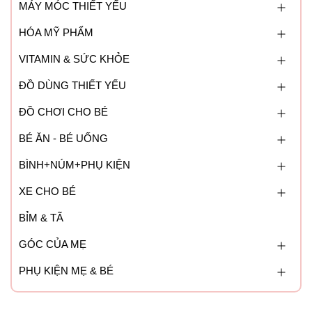
Dùng 1 đến 2 ly/ ngày cho trẻ từ 01 đến 08 tuổi.
MÁY MÓC THIẾT YẾU
Dùng 2 đến 3 ly/ ngày cho trẻ từ 08 đến 10 tuổi.
HÓA MỸ PHẨM
Bảo quản:
VITAMIN & SỨC KHỎE
- Bảo quản nơi khô ráo thoáng mát, tránh ánh nắng trực
ĐỒ DÙNG THIẾT YẾU
tiếp.
ĐỒ CHƠI CHO BÉ
- Tránh xa tầm tay trẻ nhỏ.
BÉ ĂN - BÉ UỐNG
- Sữa đã mở nắp sử dụng hết trong 3 tháng
BÌNH+NÚM+PHỤ KIỆN
XE CHO BÉ
BỈM & TÃ
GÓC CỦA MẸ
PHỤ KIỆN MẸ & BÉ