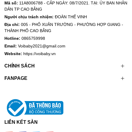
Mã số:
11A8006788 - CẤP NGÀY: 08/7/2021. TẠI: ỦY BAN NHÂN
DÂN TP CAO BẰNG
Người chịu trách nhiệm:
ĐOÀN THẾ VINH
Địa chỉ:
005 - PHỐ XUÂN TRƯỜNG - PHƯỜNG HỢP GIANG -
THÀNH PHỐ CAO BẰNG
Hotline:
0865759998
Email:
Voibaby2021@gmail.com
Website:
https://voibaby.vn
CHÍNH SÁCH
FANPAGE
LIÊN KẾT SÀN