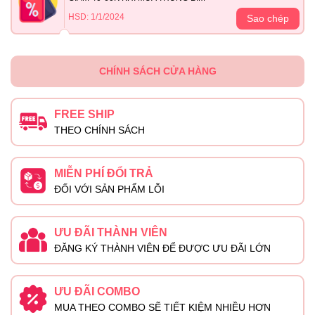
HSD: 1/1/2024
Sao chép
CHÍNH SÁCH CỬA HÀNG
FREE SHIP
THEO CHÍNH SÁCH
MIỄN PHÍ ĐỔI TRẢ
ĐỐI VỚI SẢN PHẨM LỖI
ƯU ĐÃI THÀNH VIÊN
ĐĂNG KÝ THÀNH VIÊN ĐỂ ĐƯỢC ƯU ĐÃI LỚN
ƯU ĐÃI COMBO
MUA THEO COMBO SẼ TIẾT KIỆM NHIỀU HƠN