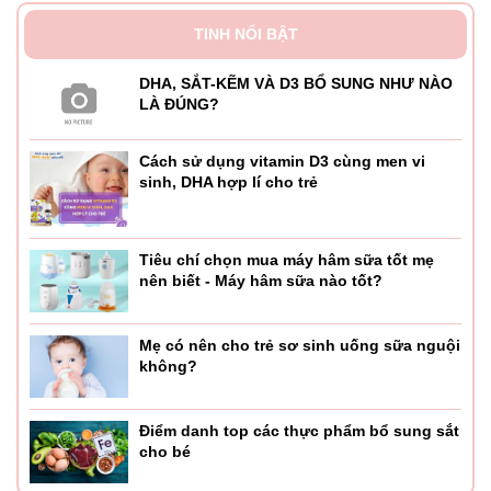
TINH NỔI BẬT
DHA, SẮT-KẼM VÀ D3 BỔ SUNG NHƯ NÀO
LÀ ĐÚNG?
Cách sử dụng vitamin D3 cùng men vi
sinh, DHA hợp lí cho trẻ
Tiêu chí chọn mua máy hâm sữa tốt mẹ
nên biết - Máy hâm sữa nào tốt?
Mẹ có nên cho trẻ sơ sinh uống sữa nguội
không?
Điểm danh top các thực phẩm bổ sung sắt
cho bé