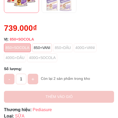
739.000₫
VỊ:
850+SOCOLA
850+SOCOLA
850+VANI
850+DÂU
400G+VANI
400G+DÂU
400G+SOCOLA
Số lượng:
-
+
Còn lại 2 sản phẩm trong kho
THÊM VÀO GIỎ
Thương hiệu:
Pediasure
Loại:
SỮA