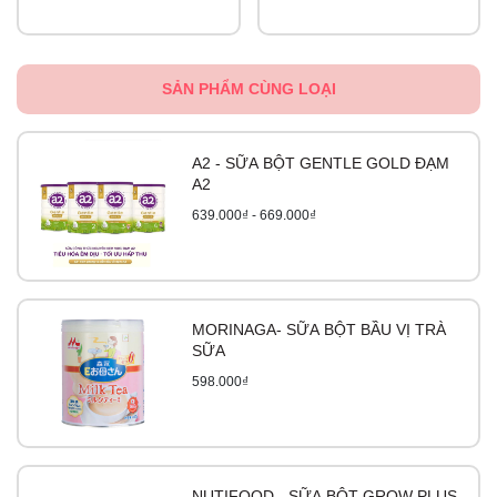
SẢN PHẨM CÙNG LOẠI
A2 - SỮA BỘT GENTLE GOLD ĐẠM
A2
639.000₫ - 669.000₫
MORINAGA- SỮA BỘT BẦU VỊ TRÀ
SỮA
598.000₫
NUTIFOOD - SỮA BỘT GROW PLUS