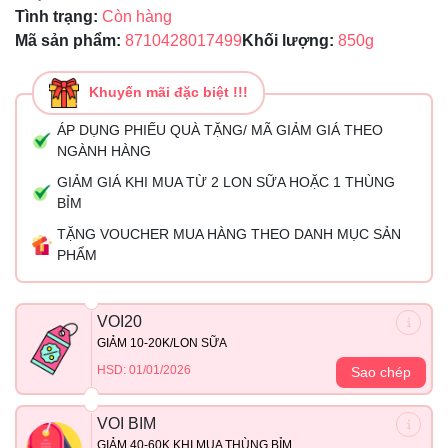
Tình trạng:
Còn hàng
Mã sản phẩm:
8710428017499
Khối lượng:
850g
Khuyến mãi đặc biệt !!!
ÁP DỤNG PHIẾU QUÀ TẶNG/ MÃ GIẢM GIÁ THEO
NGÀNH HÀNG
GIẢM GIÁ KHI MUA TỪ 2 LON SỮA HOẶC 1 THÙNG
BỈM
TẶNG VOUCHER MUA HÀNG THEO DANH MỤC SẢN
PHẨM
VOI20
GIẢM 10-20K/LON SỮA
HSD: 01/01/2026
Sao chép
VOI BIM
GIẢM 40-60K KHI MUA THÙNG BỈM