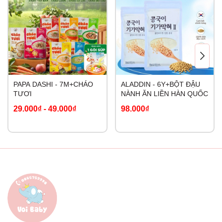
PAPA DASHI - 7M+CHÁO
ALADDIN - 6Y+BỘT ĐẬU
TƯƠI
NÀNH ĂN LIỀN HÀN QUỐC
29.000₫
-
49.000₫
98.000₫