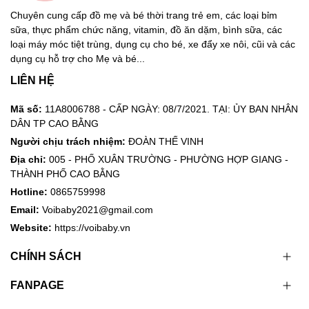
Chuyên cung cấp đồ mẹ và bé thời trang trẻ em, các loại bỉm
sữa, thực phẩm chức năng, vitamin, đồ ăn dặm, bình sữa, các
loại máy móc tiệt trùng, dụng cụ cho bé, xe đẩy xe nôi, cũi và các
dụng cụ hỗ trợ cho Mẹ và bé...
LIÊN HỆ
Mã số:
11A8006788 - CẤP NGÀY: 08/7/2021. TẠI: ỦY BAN NHÂN
DÂN TP CAO BẰNG
Người chịu trách nhiệm:
ĐOÀN THẾ VINH
Địa chỉ:
005 - PHỐ XUÂN TRƯỜNG - PHƯỜNG HỢP GIANG -
THÀNH PHỐ CAO BẰNG
Hotline:
0865759998
Email:
Voibaby2021@gmail.com
Website:
https://voibaby.vn
CHÍNH SÁCH
FANPAGE