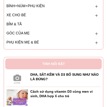
BÌNH+NÚM+PHỤ KIỆN
XE CHO BÉ
BỈM & TÃ
GÓC CỦA MẸ
PHỤ KIỆN MẸ & BÉ
TINH NỔI BẬT
DHA, SẮT-KẼM VÀ D3 BỔ SUNG NHƯ NÀO
LÀ ĐÚNG?
Cách sử dụng vitamin D3 cùng men vi
sinh, DHA hợp lí cho trẻ