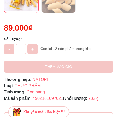
89.000₫
Số lượng:
-
+
Còn lại 12 sản phẩm trong kho
THÊM VÀO GIỎ
Thương hiệu:
NATORI
Loại:
THỰC PHẨM
Tình trạng:
Còn hàng
Mã sản phẩm:
4902181097021
Khối lượng:
232 g
Khuyến mãi đặc biệt !!!