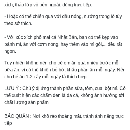
xích, tháo lớp vỏ bên ngoài, dùng trực tiếp.
- Hoặc có thể chiên qua với dầu nóng, nướng trong lò tùy
theo sở thích.
- Với xúc xích phô mai cá Nhật Bản, bạn có thể kẹp vào
bánh mì, ăn với cơm nóng, hay thêm vào mì gói,... đều rất
ngon.
Tuy nhiên không nên cho trẻ em ăn quá nhiều trước mỗi
bữa ăn, vì có thể khiến bé bớt khẩu phần ăn mỗi ngày. Nên
cho bé ăn 1-2 cây mỗi ngày là thích hợp.
LƯU Ý : Chú ý dị ứng thành phần sữa, tôm, cua, bột mì. Có
thể xuất hiện các chấm đen là da cá, không ảnh hưởng tới
chất lượng sản phẩm.
BẢO QUẢN : Nơi khô ráo thoáng mát, tránh ánh nắng trực
tiếp