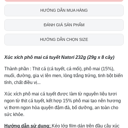
HƯỚNG DẪN MUA HÀNG
ĐÁNH GIÁ SẢN PHẨM
HƯỚNG DẪN CHỌN SIZE
Xúc xích phô mai cá tuyết Natori 232g (29g x 8 cây)
Thành phần : Thịt cá (cá tuyết, cá mối), phô mai (15%),
muối, đường, gia vị lên men, lòng trắng trứng, tinh bột biến
tính, chất điều vị...
Xúc xích phô mai cá tuyết được làm từ nguyên liệu tươi
ngon từ thịt cá tuyết, kết hợp 15% phô mai tạo nên hương
vị thơm ngon hòa quyện đậm đà, bổ dưỡng, an toàn cho
sức khỏe.
Hướng dẫn sử dụng:
Kéo lớp film dán trên đầu cây xúc