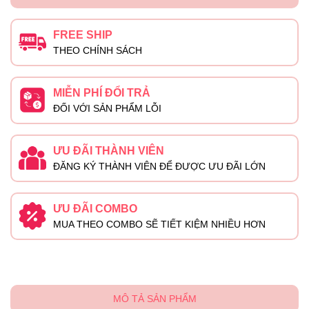
FREE SHIP
THEO CHÍNH SÁCH
MIỄN PHÍ ĐỔI TRẢ
ĐỐI VỚI SẢN PHẨM LỖI
ƯU ĐÃI THÀNH VIÊN
ĐĂNG KÝ THÀNH VIÊN ĐỂ ĐƯỢC ƯU ĐÃI LỚN
ƯU ĐÃI COMBO
MUA THEO COMBO SẼ TIẾT KIỆM NHIỀU HƠN
MÔ TẢ SẢN PHẨM