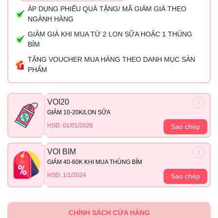
ÁP DỤNG PHIẾU QUÀ TẶNG/ MÃ GIẢM GIÁ THEO
NGÀNH HÀNG
GIẢM GIÁ KHI MUA TỪ 2 LON SỮA HOẶC 1 THÙNG
BỈM
TẶNG VOUCHER MUA HÀNG THEO DANH MỤC SẢN
PHẨM
VOI20
GIẢM 10-20K/LON SỮA
HSD: 01/01/2026
Sao chép
VOI BIM
GIẢM 40-60K KHI MUA THÙNG BỈM
HSD: 1/1/2024
Sao chép
CHÍNH SÁCH CỬA HÀNG