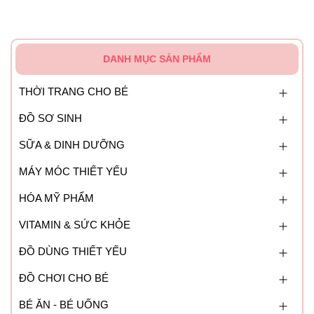
DANH MỤC SẢN PHẨM
THỜI TRANG CHO BÉ
ĐỒ SƠ SINH
SỮA & DINH DƯỠNG
MÁY MÓC THIẾT YẾU
HÓA MỸ PHẨM
VITAMIN & SỨC KHỎE
ĐỒ DÙNG THIẾT YẾU
ĐỒ CHƠI CHO BÉ
BÉ ĂN - BÉ UỐNG