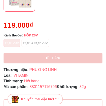
119.000₫
Kích thước:
HỘP 20V
HỘP 20V
HỘP 3 HỘP 20V
HẾT HÀNG
Thương hiệu:
PHƯƠNG LINH
Loại:
VITAMIN
Tình trạng:
Hết hàng
Mã sản phẩm:
8801157116796
Khối lượng:
32g
Khuyến mãi đặc biệt !!!