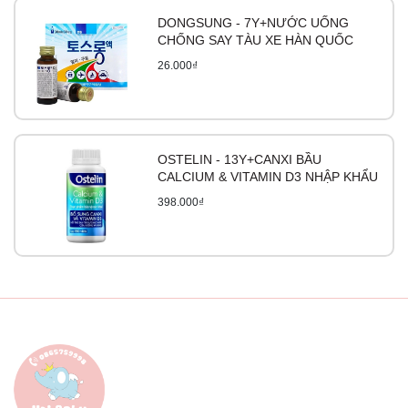
DONGSUNG - 7Y+NƯỚC UỐNG
CHỐNG SAY TÀU XE HÀN QUỐC
26.000₫
OSTELIN - 13Y+CANXI BẦU
CALCIUM & VITAMIN D3 NHẬP KHẨU
398.000₫