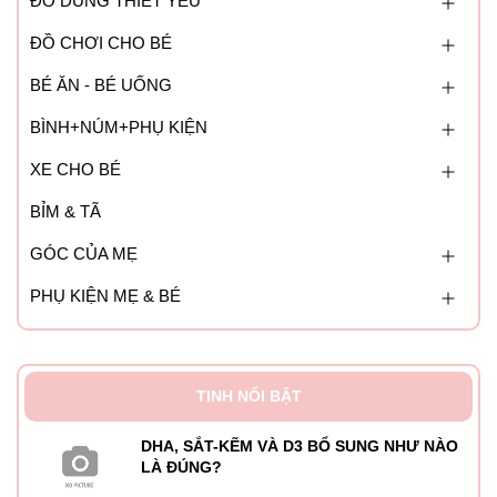
ĐỒ DÙNG THIẾT YẾU
ĐỒ CHƠI CHO BÉ
BÉ ĂN - BÉ UỐNG
BÌNH+NÚM+PHỤ KIỆN
XE CHO BÉ
BỈM & TÃ
GÓC CỦA MẸ
PHỤ KIỆN MẸ & BÉ
TINH NỔI BẬT
DHA, SẮT-KẼM VÀ D3 BỔ SUNG NHƯ NÀO
LÀ ĐÚNG?