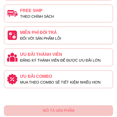
FREE SHIP
THEO CHÍNH SÁCH
MIỄN PHÍ ĐỔI TRẢ
ĐỐI VỚI SẢN PHẨM LỖI
ƯU ĐÃI THÀNH VIÊN
ĐĂNG KÝ THÀNH VIÊN ĐỂ ĐƯỢC ƯU ĐÃI LỚN
ƯU ĐÃI COMBO
MUA THEO COMBO SẼ TIẾT KIỆM NHIỀU HƠN
MÔ TẢ SẢN PHẨM