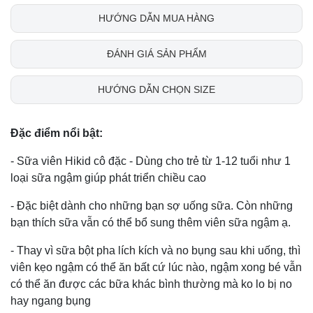
HƯỚNG DẪN MUA HÀNG
ĐÁNH GIÁ SẢN PHẨM
HƯỚNG DẪN CHỌN SIZE
Đặc điểm nổi bật:
- Sữa viên Hikid cô đặc - Dùng cho trẻ từ 1-12 tuổi như 1
loại sữa ngậm giúp phát triển chiều cao
- Đặc biệt dành cho những bạn sợ uống sữa. Còn những
bạn thích sữa vẫn có thể bổ sung thêm viên sữa ngậm ạ.
- Thay vì sữa bột pha lích kích và no bụng sau khi uống, thì
viên kẹo ngậm có thể ăn bất cứ lúc nào, ngậm xong bé vẫn
có thể ăn được các bữa khác bình thường mà ko lo bị no
hay ngang bụng