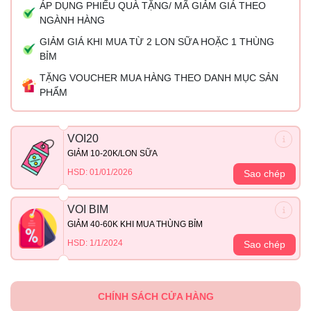
ÁP DỤNG PHIẾU QUÀ TẶNG/ MÃ GIẢM GIÁ THEO
NGÀNH HÀNG
GIẢM GIÁ KHI MUA TỪ 2 LON SỮA HOẶC 1 THÙNG
BỈM
TẶNG VOUCHER MUA HÀNG THEO DANH MỤC SẢN
PHẨM
VOI20
GIẢM 10-20K/LON SỮA
HSD: 01/01/2026
Sao chép
VOI BIM
GIẢM 40-60K KHI MUA THÙNG BỈM
HSD: 1/1/2024
Sao chép
CHÍNH SÁCH CỬA HÀNG