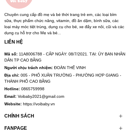
Chuyên cung cấp đồ mẹ và bé thời trang trẻ em, các loại bỉm
sữa, thực phẩm chức năng, vitamin, đồ ăn dặm, bình sữa, các
loại máy móc tiệt trùng, dụng cụ cho bé, xe đẩy xe nôi, cũi và các
dụng cụ hỗ trợ cho Mẹ và bé...
LIÊN HỆ
Mã số:
11A8006788 - CẤP NGÀY: 08/7/2021. TẠI: ỦY BAN NHÂN
DÂN TP CAO BẰNG
Người chịu trách nhiệm:
ĐOÀN THẾ VINH
Địa chỉ:
005 - PHỐ XUÂN TRƯỜNG - PHƯỜNG HỢP GIANG -
THÀNH PHỐ CAO BẰNG
Hotline:
0865759998
Email:
Voibaby2021@gmail.com
Website:
https://voibaby.vn
CHÍNH SÁCH
FANPAGE