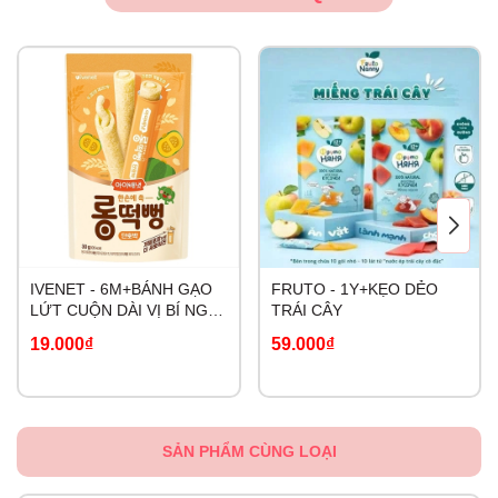
IVENET - 6M+BÁNH GẠO
FRUTO - 1Y+KẸO DẺO
LỨT CUỘN DÀI VỊ BÍ NGÔ
TRÁI CÂY
NGỌT
19.000₫
59.000₫
SẢN PHẨM CÙNG LOẠI