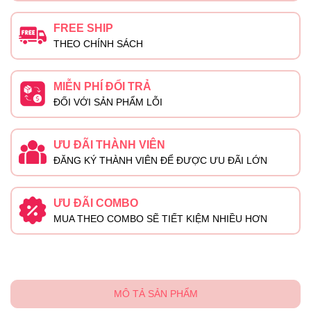
FREE SHIP
THEO CHÍNH SÁCH
MIỄN PHÍ ĐỔI TRẢ
ĐỐI VỚI SẢN PHẨM LỖI
ƯU ĐÃI THÀNH VIÊN
ĐĂNG KÝ THÀNH VIÊN ĐỂ ĐƯỢC ƯU ĐÃI LỚN
ƯU ĐÃI COMBO
MUA THEO COMBO SẼ TIẾT KIỆM NHIỀU HƠN
MÔ TẢ SẢN PHẨM