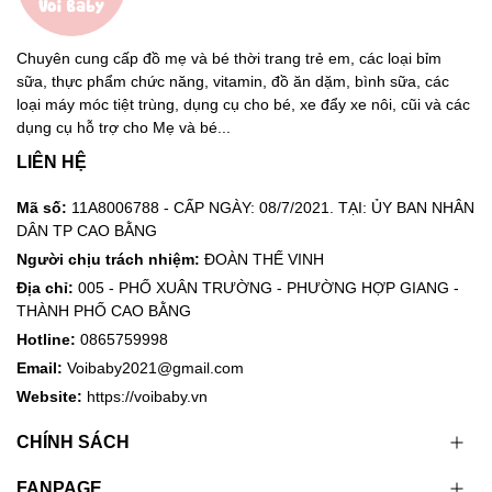
Chuyên cung cấp đồ mẹ và bé thời trang trẻ em, các loại bỉm
sữa, thực phẩm chức năng, vitamin, đồ ăn dặm, bình sữa, các
loại máy móc tiệt trùng, dụng cụ cho bé, xe đẩy xe nôi, cũi và các
dụng cụ hỗ trợ cho Mẹ và bé...
LIÊN HỆ
Mã số:
11A8006788 - CẤP NGÀY: 08/7/2021. TẠI: ỦY BAN NHÂN
DÂN TP CAO BẰNG
Người chịu trách nhiệm:
ĐOÀN THẾ VINH
Địa chỉ:
005 - PHỐ XUÂN TRƯỜNG - PHƯỜNG HỢP GIANG -
THÀNH PHỐ CAO BẰNG
Hotline:
0865759998
Email:
Voibaby2021@gmail.com
Website:
https://voibaby.vn
CHÍNH SÁCH
FANPAGE