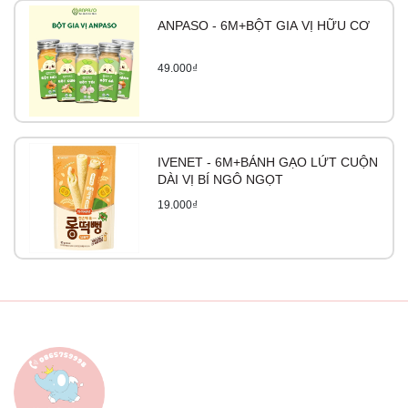
ANPASO - 6M+BỘT GIA VỊ HỮU CƠ
49.000₫
IVENET - 6M+BÁNH GẠO LỨT CUỘN
DÀI VỊ BÍ NGÔ NGỌT
19.000₫