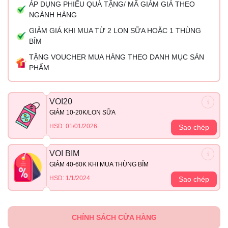
ÁP DỤNG PHIẾU QUÀ TẶNG/ MÃ GIẢM GIÁ THEO
NGÀNH HÀNG
GIẢM GIÁ KHI MUA TỪ 2 LON SỮA HOẶC 1 THÙNG
BỈM
TẶNG VOUCHER MUA HÀNG THEO DANH MỤC SẢN
PHẨM
VOI20
GIẢM 10-20K/LON SỮA
HSD: 01/01/2026
Sao chép
VOI BIM
GIẢM 40-60K KHI MUA THÙNG BỈM
HSD: 1/1/2024
Sao chép
CHÍNH SÁCH CỬA HÀNG