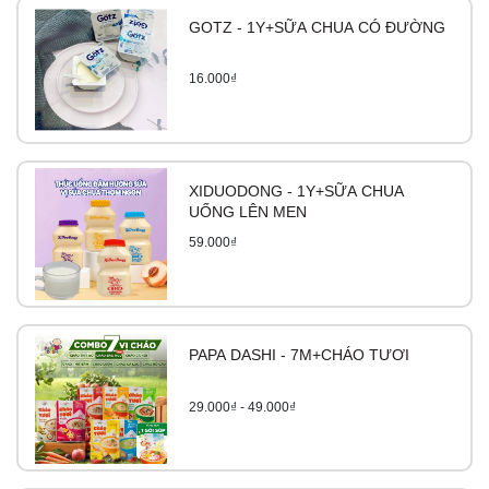
GOTZ - 1Y+SỮA CHUA CÓ ĐƯỜNG
16.000₫
XIDUODONG - 1Y+SỮA CHUA
UỐNG LÊN MEN
59.000₫
PAPA DASHI - 7M+CHÁO TƯƠI
29.000₫ - 49.000₫