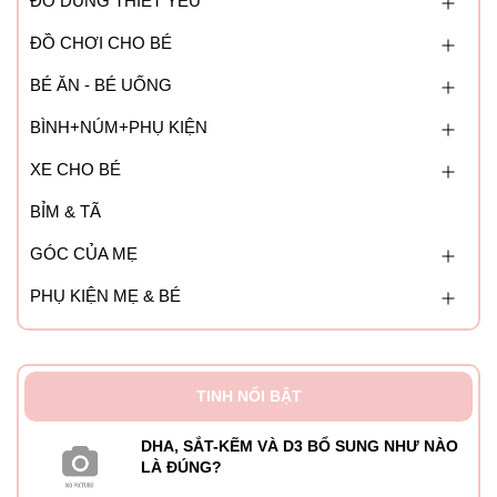
ĐỒ DÙNG THIẾT YẾU
ĐỒ CHƠI CHO BÉ
BÉ ĂN - BÉ UỐNG
BÌNH+NÚM+PHỤ KIỆN
XE CHO BÉ
BỈM & TÃ
GÓC CỦA MẸ
PHỤ KIỆN MẸ & BÉ
TINH NỔI BẬT
DHA, SẮT-KẼM VÀ D3 BỔ SUNG NHƯ NÀO
LÀ ĐÚNG?