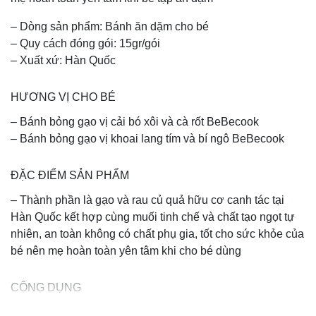
– Dòng sản phẩm: Bánh ăn dặm cho bé
– Quy cách đóng gói: 15gr/gói
– Xuất xứ: Hàn Quốc
HƯƠNG VỊ CHO BÉ
– Bánh bỏng gạo vị cải bó xôi và cà rốt BeBecook
– Bánh bỏng gạo vị khoai lang tím và bí ngô BeBecook
ĐẶC ĐIỂM SẢN PHẨM
– Thành phần là gạo và rau củ quả hữu cơ canh tác tại
Hàn Quốc kết hợp cùng muối tinh chế và chất tạo ngọt tự
nhiên, an toàn không có chất phụ gia, tốt cho sức khỏe của
bé nên mẹ hoàn toàn yên tâm khi cho bé dùng
CÔNG DỤNG
– Màu sắc của bánh gạo cho bé ăn dặm BeBecook là màu