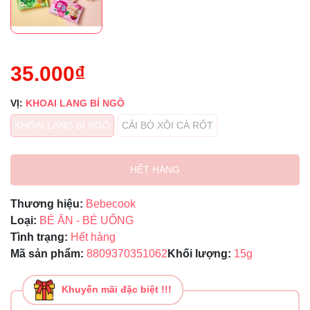
35.000₫
VỊ:
KHOAI LANG BÍ NGÔ
KHOAI LANG BÍ NGÔ
CẢI BÓ XÔI CÀ RỐT
HẾT HÀNG
Thương hiệu:
Bebecook
Loại:
BÉ ĂN - BÉ UỐNG
Tình trạng:
Hết hàng
Mã sản phẩm:
8809370351062
Khối lượng:
15g
Khuyến mãi đặc biệt !!!