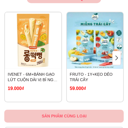
IVENET - 6M+BÁNH GẠO
FRUTO - 1Y+KẸO DẺO
LỨT CUỘN DÀI VỊ BÍ NGÔ
TRÁI CÂY
NGỌT
19.000₫
59.000₫
SẢN PHẨM CÙNG LOẠI