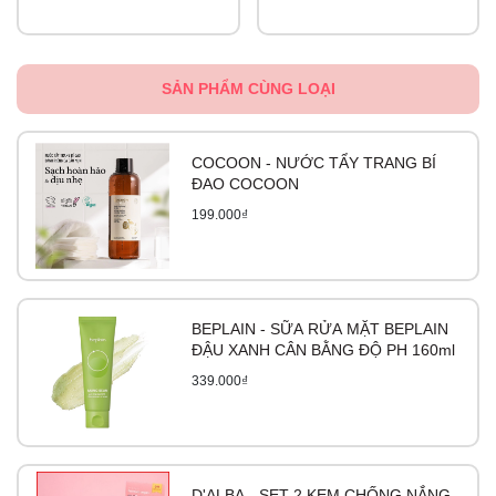
trọng.
Dưỡng ẩm và duy trì cân bằng độ ẩm, giúp da mềm mịn từ
bên trong
SẢN PHẨM CÙNG LOẠI
Công thức Derma Protech trong kem chống hăm
Babycoccole phiên bản nâng cấp tăng khả năng cung cấp
COCOON - NƯỚC TẨY TRANG BÍ
độ ẩm, tăng tính hiệu quả của thành phần tự nhiên và tạo
ĐAO COCOON
một lớp bảo vệ da.
199.000₫
Đã được kiểm nghiệm an toàn với da nhạy cảm.
Đối tượng sử dụng:
BEPLAIN - SỮA RỬA MẶT BEPLAIN
- Dành cho bé từ sơ sinh
ĐẬU XANH CÂN BẰNG ĐỘ PH 160ml
339.000₫
Hướg dẫn sử dụng:
- Lấy lượng sản phẩm vừa đủ. Thoa sản phẩm lên da nhẹ
nhàng sau khi vệ sinh vùng kín hay mông bé, xoa bóp &
massage nhẹ nhàng, đặc biệt là giữa các nếp gấp của da.
D'ALBA - SET 2 KEM CHỐNG NẮNG