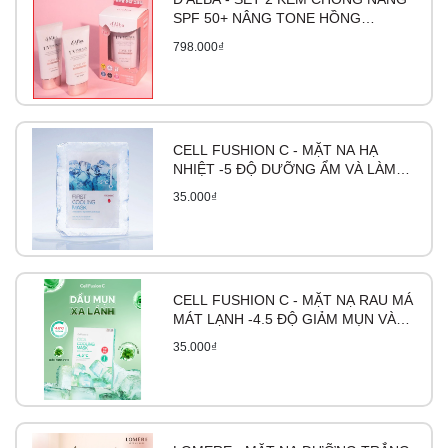
SPF 50+ NÂNG TONE HỒNG
- Tránh tiếp xúc với mắt và miệng của tr
WATERFULL TONE-UP SUNCREAM
798.000₫
50ML
CELL FUSHION C - MẶT NA HẠ
NHIỆT -5 ĐỘ DƯỠNG ẨM VÀ LÀM
DỊU DA FIRST COOLING MASK
35.000₫
CELL FUSHION C - MẶT NẠ RAU MÁ
MÁT LẠNH -4.5 ĐỘ GIẢM MỤN VÀ
LÀM DỊU DA CICA COOLING MASK
35.000₫