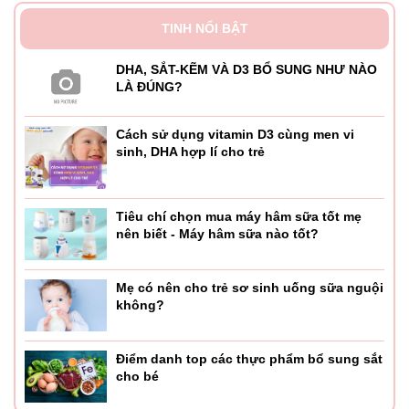
Phấn rôm dạng nước với công thức Derma Protech tăng
TINH NỔI BẬT
khả năng cung cấp độ ẩm, tăng tính hiệu quả của thành
DHA, SẮT-KẼM VÀ D3 BỔ SUNG NHƯ NÀO
phần tự nhiên tạo một lớp bảo vệ da: phù hợp để làm sạch
LÀ ĐÚNG?
và cân bằng độ ẩm cho làn da nhạy cảm của trẻ sơ sinh và
trẻ nhỏ. Ngoài khả năng thấm hút nhanh, hấp thụ tốt hơn
Cách sử dụng vitamin D3 cùng men vi
còn giúp làm mềm và dưỡng ẩm cho làn da bé thêm mịn
sinh, DHA hợp lí cho trẻ
màng, mềm mại và khô ráo.
Tiêu chí chọn mua máy hâm sữa tốt mẹ
3. Kem chống và trị hăm chiết xuất hoa cúc với
nên biết - Máy hâm sữa nào tốt?
pathenol & ZnO
Thông tin sản phẩm:
Mẹ có nên cho trẻ sơ sinh uống sữa nguội
không?
- Mã sản phẩm: 8030009041072
Điểm danh top các thực phẩm bổ sung sắt
- Thương hiệu: Babycoccole
cho bé
- Xuất xứ: Italy