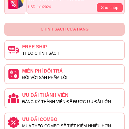
HSD: 1/1/2024
Sao chép
CHÍNH SÁCH CỬA HÀNG
FREE SHIP
THEO CHÍNH SÁCH
MIỄN PHÍ ĐỔI TRẢ
ĐỐI VỚI SẢN PHẨM LỖI
ƯU ĐÃI THÀNH VIÊN
ĐĂNG KÝ THÀNH VIÊN ĐỂ ĐƯỢC ƯU ĐÃI LỚN
ƯU ĐÃI COMBO
MUA THEO COMBO SẼ TIẾT KIỆM NHIỀU HƠN