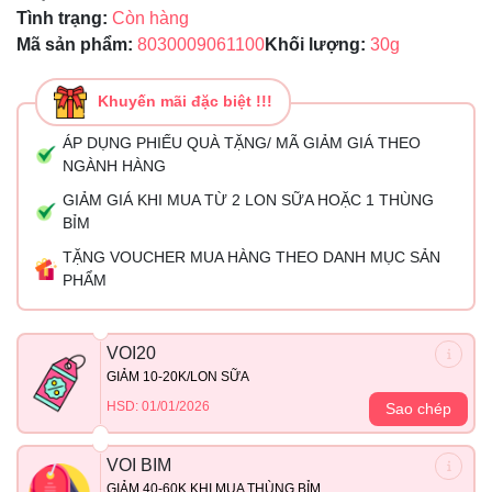
Tình trạng:
Còn hàng
Mã sản phẩm:
8030009061100
Khối lượng:
30g
Khuyến mãi đặc biệt !!!
ÁP DỤNG PHIẾU QUÀ TẶNG/ MÃ GIẢM GIÁ THEO
NGÀNH HÀNG
GIẢM GIÁ KHI MUA TỪ 2 LON SỮA HOẶC 1 THÙNG
BỈM
TẶNG VOUCHER MUA HÀNG THEO DANH MỤC SẢN
PHẨM
VOI20
GIẢM 10-20K/LON SỮA
HSD: 01/01/2026
Sao chép
VOI BIM
GIẢM 40-60K KHI MUA THÙNG BỈM