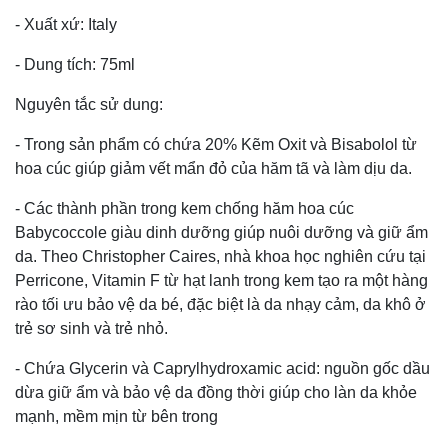
- Xuất xứ: Italy
- Dung tích: 75ml
Nguyên tắc sử dung:
- Trong sản phẩm có chứa 20% Kẽm Oxit và Bisabolol từ
hoa cúc giúp giảm vết mẩn đỏ của hăm tã và làm dịu da.
- Các thành phần trong kem chống hăm hoa cúc
Babycoccole giàu dinh dưỡng giúp nuôi dưỡng và giữ ẩm
da. Theo Christopher Caires, nhà khoa học nghiên cứu tại
Perricone, Vitamin F từ hạt lanh trong kem tạo ra một hàng
rào tối ưu bảo vệ da bé, đặc biệt là da nhạy cảm, da khô ở
trẻ sơ sinh và trẻ nhỏ.
- Chứa Glycerin và Caprylhydroxamic acid: nguồn gốc dầu
dừa giữ ẩm và bảo vệ da đồng thời giúp cho làn da khỏe
mạnh, mềm mịn từ bên trong