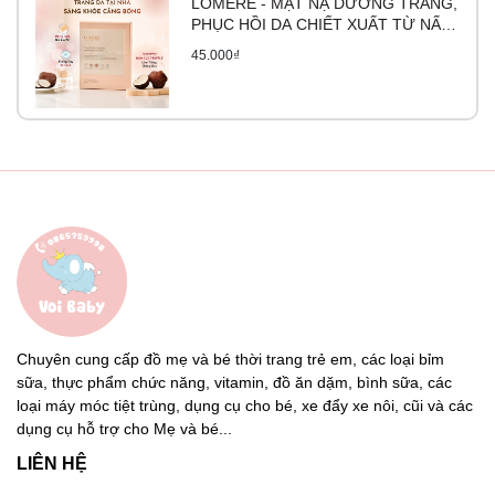
LOMERE - MẶT NẠ DƯỠNG TRẮNG,
PHỤC HỒI DA CHIẾT XUẤT TỪ NẤM
TRUFFLE
45.000₫
Chuyên cung cấp đồ mẹ và bé thời trang trẻ em, các loại bỉm
sữa, thực phẩm chức năng, vitamin, đồ ăn dặm, bình sữa, các
loại máy móc tiệt trùng, dụng cụ cho bé, xe đẩy xe nôi, cũi và các
dụng cụ hỗ trợ cho Mẹ và bé...
LIÊN HỆ