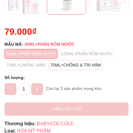
Điều kiện:
79.000₫
MẪU MÃ:
30ML+PHẤN RÔM NƯỚC
30ML+PHẤN RÔM NƯỚC
125ML+PHẤN RÔM NƯỚC
75ML+CHỐNG HĂM
75ML+CHỐNG & TRỊ HĂM
Số lượng:
-
+
Còn lại 3 sản phẩm trong kho
THÊM VÀO GIỎ
Thương hiệu:
BABYCOCCOLE
Loại:
HÓA MỸ PHẨM