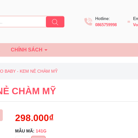
Hotline:
Em
0865759998
Vo
Ệ
CHÍNH SÁCH
O BABY - KEM NẺ CHÀM MỸ
NẺ CHÀM MỸ
298.000₫
MẪU MÃ:
141G