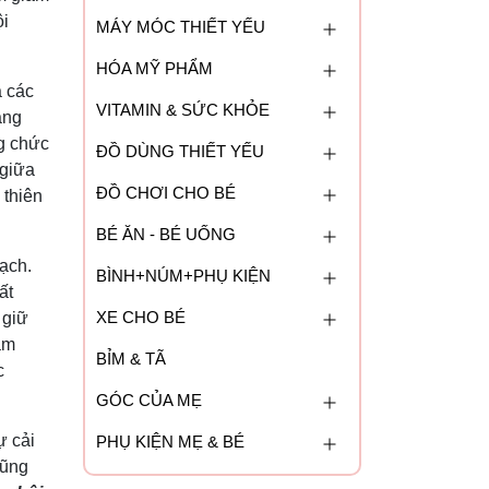
ội
MÁY MÓC THIẾT YẾU
HÓA MỸ PHẨM
à các
VITAMIN & SỨC KHỎE
àng
ng chức
ĐỒ DÙNG THIẾT YẾU
 giữa
ĐỒ CHƠI CHO BÉ
 thiên
BÉ ĂN - BÉ UỐNG
ạch.
BÌNH+NÚM+PHỤ KIỆN
ất
XE CHO BÉ
 giữ
ảm
BỈM & TÃ
c
GÓC CỦA MẸ
ự cải
PHỤ KIỆN MẸ & BÉ
cũng