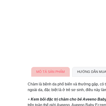
MÔ TẢ SẢN PHẨM
HƯỚNG DẪN MUA
Chàm là bệnh da phổ biến và thường gặp, có 
ngoài da, đặc biệt là ở trẻ sơ sinh, điều này
+
Kem bôi đặc trị chàm cho bé Aveeno Bab
trên toàn thế giới Aveeno, Aveeno Baby Eczem