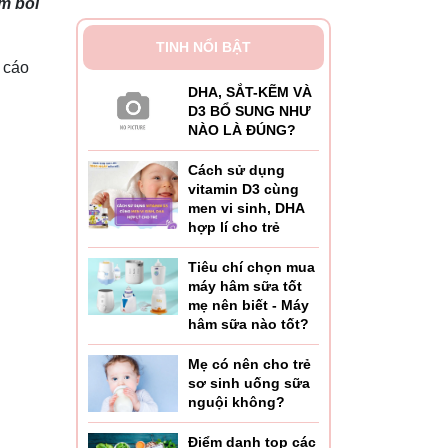
m bôi
TINH NỔI BẬT
 cáo
DHA, SẮT-KẼM VÀ
D3 BỔ SUNG NHƯ
NÀO LÀ ĐÚNG?
Cách sử dụng
vitamin D3 cùng
men vi sinh, DHA
hợp lí cho trẻ
Tiêu chí chọn mua
máy hâm sữa tốt
mẹ nên biết - Máy
hâm sữa nào tốt?
Mẹ có nên cho trẻ
sơ sinh uống sữa
nguội không?
Điểm danh top các