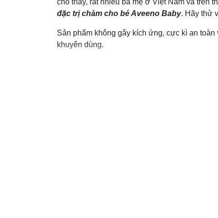
cho thấy, rất nhiều bà mẹ ở Việt Nam và trên 
đặc trị chàm cho bé Aveeno Baby
. Hãy thử 
Sản phẩm không gây kích ứng, cực kì an toàn 
khuyên dùng.
Hướng dẫn sử dụng:
Chỉ sử dụng bên ngoài.Không được để dính k
Ngừng sử dụng và hỏi bác sĩ nếu:
Tình trạng tồi tệ hơn.
Triệu chứng kéo dài hơn 7 ngày hoặc nặng hơn
Tránh xa tầm tay trẻ em.
Nếu nuốt phải, cần đến ngay bệnh viện hoặc các