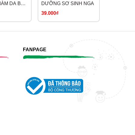
ÀM DA BAN
DƯỠNG SƠ SINH NGA
DƯỠNG DA
MA
39.000₫
56.000₫
NIGHTTIME
FANPAGE