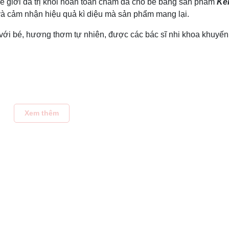
thế giới đã trị khỏi hoàn toàn chàm da cho bé bằng sản phẩm
Ke
và cảm nhận hiệu quả kì diệu mà sản phẩm mang lại.
với bé, hương thơm tự nhiên, được các bác sĩ nhi khoa khuyến
em Aveeno vào mắt.
Xem thêm
 chỉ trong vòng vài ngày.
 trạm y tế để được hỗ trợ tốt nhất.