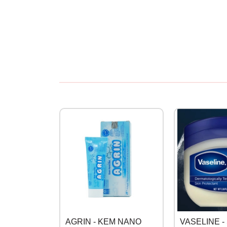
Để mở tuýp kem Aveeno Baby ra thì bạn cần xo
Không sử dụng nếu con dấu chất lượng bị hỏn
Sử dụng cho eczema nhẹ hoặc trung bình hoặc
Hướng dẫn bảo quản:
Bảo quản nơi thoáng má
Lưu ý quan trọng
: Trước khi sử dụng cần kiể
phẩm đã mở trước khi sử dụng cần loại bỏ để
AGRIN - KEM NANO
VASELINE -