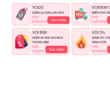
VOI20
VOI5KM=
GIẢM 10-20K/LON SỮA
MIỄN PHÍ V
HSD:
HSD:
Sao chép
01/01/2026
01/01/2026
VOI BIM
VOI 5%
GIẢM 40-60K KHI MUA
GIẢM 5% CO
THÙNG BỈM
SINH>5TR
HSD:
HSD:
Sao chép
1/1/2024
01/01/2026