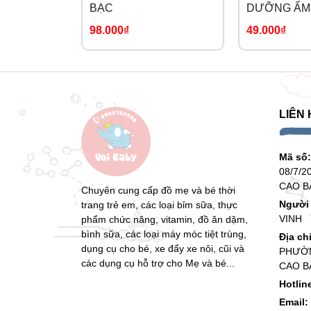
BẠC
DƯỠNG ẨM 
PROTECTIG
98.000₫
49.000₫
LIÊN 
Mã số
08/7/2
CAO B
Chuyên cung cấp đồ mẹ và bé thời
Người 
trang trẻ em, các loại bỉm sữa, thực
VINH
phẩm chức năng, vitamin, đồ ăn dặm,
bình sữa, các loại máy móc tiệt trùng,
Địa ch
dụng cụ cho bé, xe đẩy xe nôi, cũi và
PHƯỜN
các dụng cụ hỗ trợ cho Mẹ và bé...
CAO B
Hotlin
Email: