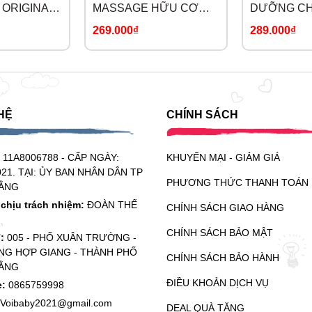
ORIGINAL
MASSAGE HỮU CƠ
DƯỠNG CH
 JELLY
CHO BÉ
ĐÊM ECZE
269.000₫
289.000₫
THERAPY 
BALM
HỆ
CHÍNH SÁCH
:
11A8006788 - CẤP NGÀY:
KHUYẾN MẠI - GIẢM GIÁ
021. TẠI: ỦY BAN NHÂN DÂN TP
PHƯƠNG THỨC THANH TOÁN
ẰNG
chịu trách nhiệm:
ĐOÀN THẾ
CHÍNH SÁCH GIAO HÀNG
CHÍNH SÁCH BẢO MẬT
ỉ:
005 - PHỐ XUÂN TRƯỜNG -
G HỢP GIANG - THÀNH PHỐ
CHÍNH SÁCH BẢO HÀNH
ẰNG
ĐIỀU KHOẢN DỊCH VỤ
e:
0865759998
Voibaby2021@gmail.com
DEAL QUÀ TẶNG