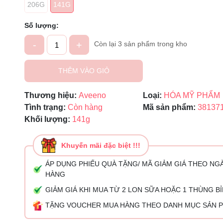
206G
141G
Mã giảm giá:
Số lượng:
Ngày hết hạn:
-
+
Còn lại 3 sản phẩm trong kho
Điều kiện:
THÊM VÀO GIỎ
Thương hiệu:
Aveeno
Loại:
HÓA MỸ PHẨM
Tình trạng:
Còn hàng
Mã sản phẩm:
38137
Khối lượng:
141g
Khuyến mãi đặc biệt !!!
ÁP DỤNG PHIẾU QUÀ TẶNG/ MÃ GIẢM GIÁ THEO NG
HÀNG
GIẢM GIÁ KHI MUA TỪ 2 LON SỮA HOẶC 1 THÙNG B
TẶNG VOUCHER MUA HÀNG THEO DANH MỤC SẢN 