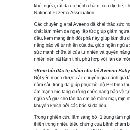
khô, ngứa, rát da do bệnh chàm, xoa dịu bé, 
National Eczema Association..
Các chuyên gia tại Aveeno đã khai thác sức m
chất làm mềm da ngay lập tức giúp giảm ngứa, 
đầu, kem mang tính đột phá này giúp làm dịu 
năng bảo vệ tự nhiên của da, giúp ngăn ngừa 
sức mạnh chữa trị của tự nhiên và quyền năng
nhiên nên rất lành tính, phù hợp với làn da m
+
Kem bôi đặc trị chàm cho bé Aveeno Baby
Bột yến mạch được các chuyên gia đánh giá là
nằm sâu trong da giúp phục hồi độ PH bình thư
ẩm mạnh mẽ tăng cường chức năng bảo vệ tự n
ngứa và giữ cho làn da em bé mềm mại, mịn m
khuyến khích bởi các bác sĩ da liễu.
Trong nghiên cứu lâm sàng bởi 1 trung tâm ng
thiện trong nhiều triệu chứng của bệnh chàm 