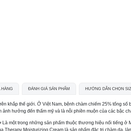
 HÀNG
ĐÁNH GIÁ SẢN PHẨM
HƯỚNG DẪN CHỌN SI
trên khắp thế giới. Ở Việt Nam, bệnh chàm chiếm 25% tổng số 
 làm ảnh hưởng đến thẩm mỹ và là nỗi phiền muộn của các bậc c
y
Là một trong những sản phẩm thuộc thương hiệu nổi tiếng ở 
a Therapy Moisturizing Cream là sản phẩm đặc trị chàm da, l