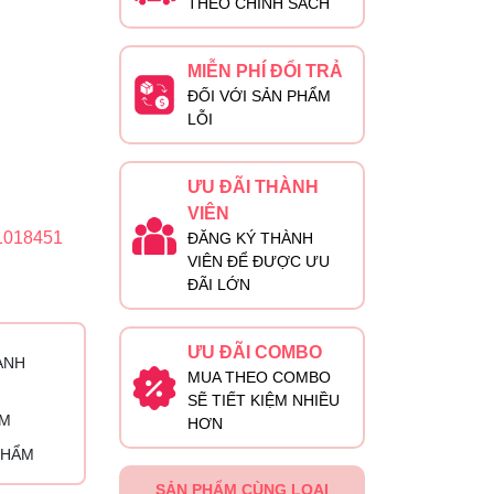
THEO CHÍNH SÁCH
MIỄN PHÍ ĐỔI TRẢ
ĐỐI VỚI SẢN PHẨM
LỖI
ƯU ĐÃI THÀNH
VIÊN
1018451
ĐĂNG KÝ THÀNH
VIÊN ĐỂ ĐƯỢC ƯU
ĐÃI LỚN
ƯU ĐÃI COMBO
ÀNH
MUA THEO COMBO
SẼ TIẾT KIỆM NHIỀU
ỈM
HƠN
PHẨM
SẢN PHẨM CÙNG LOẠI