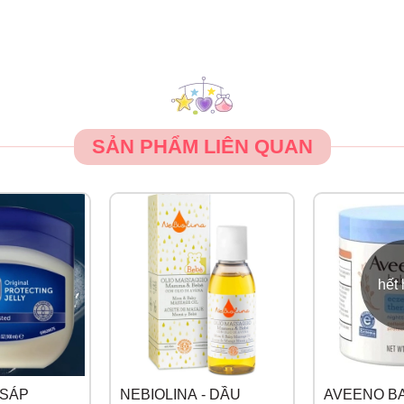
ay nắp và lột miếng dán niêm phong ra.
g.
 dùng theo chỉ dẫn của bác sĩ
t , tránh nhiệt độ cao.
SẢN PHẨM LIÊN QUAN
m tra bao bì còn nguyên vẹn trước khi sử dụng. (Đối với những
 đảm bảo chất lượng sản phẩm).
hết
 SÁP
NEBIOLINA - DẦU
AVEENO BA