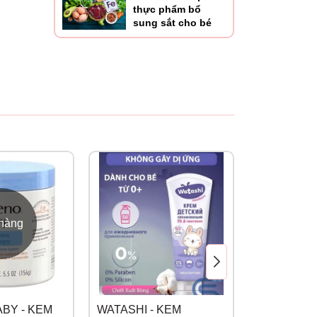
thực phẩm bổ
sung sắt cho bé
 sản
 hàng
BY - KEM
WATASHI - KEM
SILKY HAN