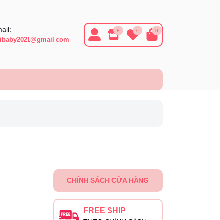
ail:
8
0
0
ibaby2021@gmail.com
CHÍNH SÁCH CỬA HÀNG
FREE SHIP