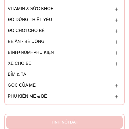
VITAMIN & SỨC KHỎE
ĐỒ DÙNG THIẾT YẾU
ĐỒ CHƠI CHO BÉ
BÉ ĂN - BÉ UỐNG
BÌNH+NÚM+PHỤ KIỆN
XE CHO BÉ
BỈM & TÃ
GÓC CỦA MẸ
PHỤ KIỆN MẸ & BÉ
TINH NỔI BẬT