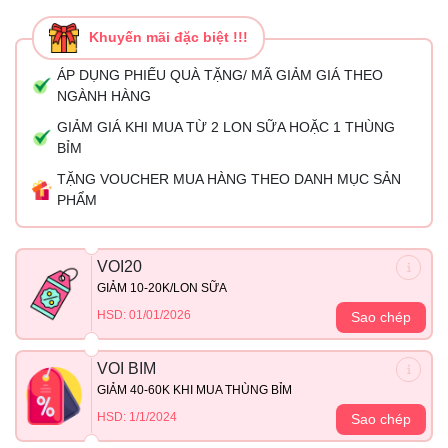
Khuyến mãi đặc biệt !!!
ÁP DỤNG PHIẾU QUÀ TẶNG/ MÃ GIẢM GIÁ THEO
NGÀNH HÀNG
GIẢM GIÁ KHI MUA TỪ 2 LON SỮA HOẶC 1 THÙNG
BỈM
TẶNG VOUCHER MUA HÀNG THEO DANH MỤC SẢN
PHẨM
VOI20
GIẢM 10-20K/LON SỮA
HSD: 01/01/2026
Sao chép
VOI BIM
GIẢM 40-60K KHI MUA THÙNG BỈM
HSD: 1/1/2024
Sao chép