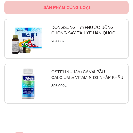
SẢN PHẨM CÙNG LOẠI
DONGSUNG - 7Y+NƯỚC UỐNG
CHỐNG SAY TÀU XE HÀN QUỐC
26.000₫
OSTELIN - 13Y+CANXI BẦU
CALCIUM & VITAMIN D3 NHẬP KHẨU
398.000₫