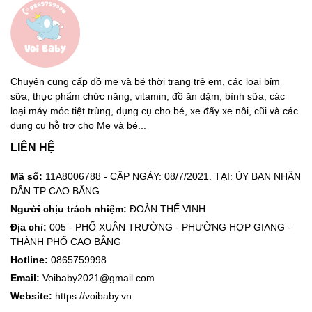
Chuyên cung cấp đồ mẹ và bé thời trang trẻ em, các loại bỉm
sữa, thực phẩm chức năng, vitamin, đồ ăn dặm, bình sữa, các
loại máy móc tiệt trùng, dụng cụ cho bé, xe đẩy xe nôi, cũi và các
dụng cụ hỗ trợ cho Mẹ và bé...
LIÊN HỆ
Mã số:
11A8006788 - CẤP NGÀY: 08/7/2021. TẠI: ỦY BAN NHÂN
DÂN TP CAO BẰNG
Người chịu trách nhiệm:
ĐOÀN THẾ VINH
Địa chỉ:
005 - PHỐ XUÂN TRƯỜNG - PHƯỜNG HỢP GIANG -
THÀNH PHỐ CAO BẰNG
Hotline:
0865759998
Email:
Voibaby2021@gmail.com
Website:
https://voibaby.vn