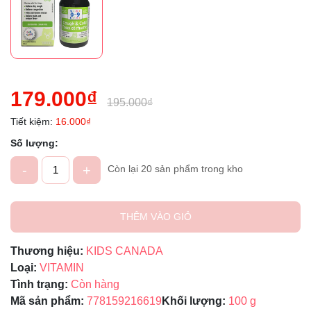
179.000₫
195.000₫
Tiết kiệm:
16.000₫
Số lượng:
-
+
Còn lại 20 sản phẩm trong kho
THÊM VÀO GIỎ
Thương hiệu:
KIDS CANADA
Loại:
VITAMIN
Tình trạng:
Còn hàng
Mã sản phẩm:
778159216619
Khối lượng:
100 g