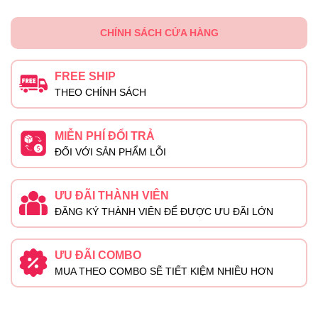
CHÍNH SÁCH CỬA HÀNG
FREE SHIP
THEO CHÍNH SÁCH
MIỄN PHÍ ĐỔI TRẢ
ĐỐI VỚI SẢN PHẨM LỖI
ƯU ĐÃI THÀNH VIÊN
ĐĂNG KÝ THÀNH VIÊN ĐỂ ĐƯỢC ƯU ĐÃI LỚN
ƯU ĐÃI COMBO
MUA THEO COMBO SẼ TIẾT KIỆM NHIỀU HƠN