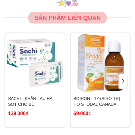
SẢN PHẨM LIÊN QUAN
SACHI - KHĂN LAU HẠ
BOIRON - 1Y+SIRO TRỊ
SỐT CHO BÉ
HO STODAL CANADA
139.000₫
69.000₫